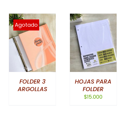
Agotado
SELECCIONAR
ESTE
OPCIONES
/
PRODUCTO
DETALLES
TIENE
MÚLTIPLES
VARIANTES.
FOLDER 3
HOJAS PARA
LAS
ARGOLLAS
FOLDER
OPCIONES
$
15.000
SE
PUEDEN
ELEGIR
EN
LA