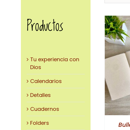
Productos
Tu experiencia con
ESTE
SELECCIONAR OPCIONES
/
Dios
PRODUCTO
DETALLES
TIENE
Calendarios
MÚLTIPLES
VARIANTES.
Detalles
LAS
Cuadernos
OPCIONES
SE
Folders
Bul
PUEDEN