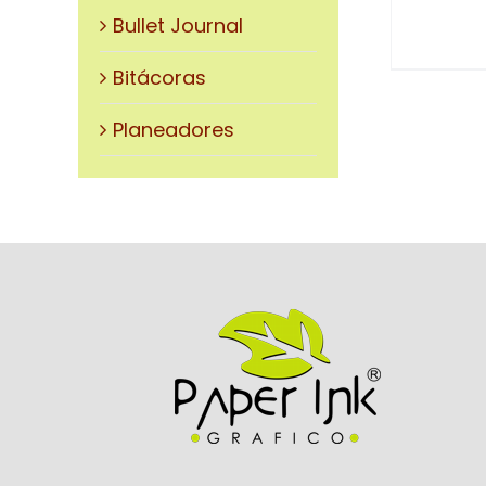
ELEGIR
Bullet Journal
EN
LA
Bitácoras
PÁGINA
DE
Planeadores
PRODUCTO