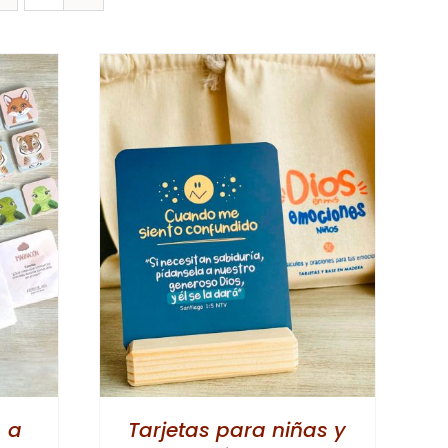
ESTE
ONES
/
PRODUCTO
TIENE
MÚLTIPLES
VARIANTES.
LAS
OPCIONES
SE
: a
Tarjetas para niñas y
PUEDEN