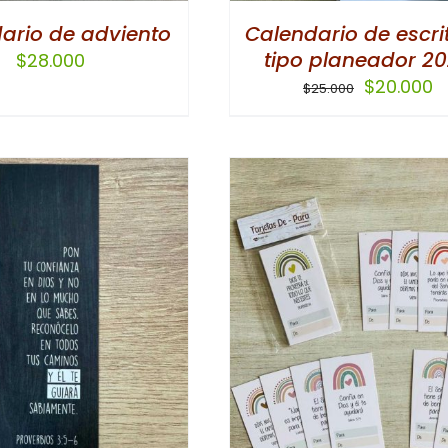
SE
ario de adviento
Calendario de escri
PUEDEN
tipo planeador 2
$
28.000
ELEGIR
El
El
$
20.000
EN
$
25.000
precio
p
LA
original
a
PÁGINA
era:
e
DE
$25.000.
$
PRODUCTO
AÑADIR AL CARRITO
/
AÑADIR AL CARRI
DETALLES
DETALLES