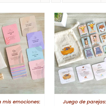
AÑADIR AL CARRITO
/
SELECCIONAR OPCI
DETALLES
DETALLES
n mis emociones:
Juego de parejas