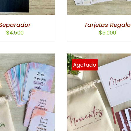
Separador
Tarjetas Regalo
$
4.500
$
5.000
Agotado
DETALLES