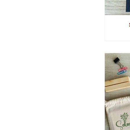
LAS
OPCIONES
SE
PUEDEN
ELEGIR
EN
LA
PÁGINA
DE
PRODUCTO
AÑADIR AL CARRITO
/
DETALLES